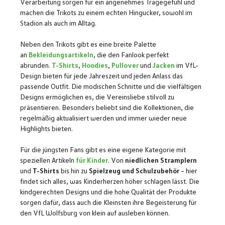
Verarbeitung sorgen für ein angenehmes Tragegefühl und
machen die Trikots zu einem echten Hingucker, sowohl im
Stadion als auch im Alltag.
Neben den Trikots gibt es eine breite Palette
an
Bekleidungsartikeln
, die den Fanlook perfekt
abrunden.
T-Shirts
,
Hoodies
,
Pullover
und
Jacken
im VfL-
Design bieten für jede Jahreszeit und jeden Anlass das
passende Outfit. Die modischen Schnitte und die vielfältigen
Designs ermöglichen es, die Vereinsliebe stilvoll zu
präsentieren. Besonders beliebt sind die Kollektionen, die
regelmäßig aktualisiert werden und immer wieder neue
Highlights bieten.
Für die jüngsten Fans gibt es eine eigene Kategorie mit
speziellen Artikeln
für Kinder
. Von
niedlichen Stramplern
und
T-Shirts
bis hin zu
Spielzeug und Schulzubehör
– hier
findet sich alles, was Kinderherzen höher schlagen lässt. Die
kindgerechten Designs und die hohe Qualität der Produkte
sorgen dafür, dass auch die Kleinsten ihre Begeisterung für
den VfL Wolfsburg von klein auf ausleben können.