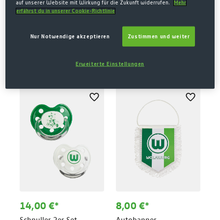
auf unserer Website mit Wirkung für die Zukunft widerrufen.
Mehr
erfährst du in unserer Cookie-Richtlinie
8,00 €*
25,00 €*
Nur Notwendige akzeptieren
Zustimmen und weiter
Schlüsselanhänger
Geldbörse
Meistersterne
Zinnenwappen
Erweiterte Einstellungen
14,00 €*
8,00 €*
Schnuller 2er Set
Autobanner