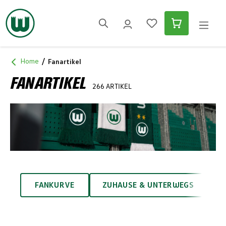
alt springen
Home
Fanartikel
FANARTIKEL
266 ARTIKEL
FANARTIKEL-KATEGORIEN
FANKURVE
ZUHAUSE & UNTERWEGS
A