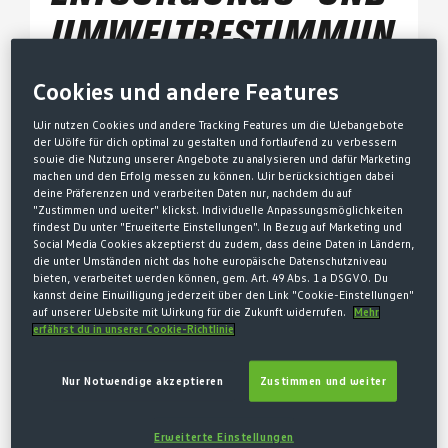
UMWELTBESTIMMUN
GEN
Cookies und andere Features
Wir nutzen Cookies und andere Tracking Features um die Webangebote
HINWEISPFLICHT NACH
der Wölfe für dich optimal zu gestalten und fortlaufend zu verbessern
sowie die Nutzung unserer Angebote zu analysieren und dafür Marketing
DEM BATTERIERECHT-
machen und den Erfolg messen zu können. Wir berücksichtigen dabei
deine Präferenzen und verarbeiten Daten nur, nachdem du auf
DURCHFÜHRUNGSGESETZ
"Zustimmen und weiter" klickst. Individuelle Anpassungsmöglichkeiten
findest Du unter "Erweiterte Einstellungen". In Bezug auf Marketing und
(BATTDG)
Social Media Cookies akzeptierst du zudem, dass deine Daten in Ländern,
die unter Umständen nicht das hohe europäische Datenschutzniveau
bieten, verarbeitet werden können, gem. Art. 49 Abs. 1 a DSGVO. Du
Altbatterien gehören nicht in den Hausmüll. Du kannst
kannst deine Einwilligung jederzeit über den Link "Cookie-Einstellungen"
gebrauchte Batterien unentgeltlich an unser
auf unserer Website mit Wirkung für die Zukunft widerrufen.
Mehr
erfährst du in unserer Cookie-Richtlinie
Versandlager zurückgeben. Du bist als Verbraucher zur
Rückgabe von Altbatterien gesetzlich verpflichtet.
Schadstoffhaltige Batterien sind mit einem Zeichen,
Nur Notwendige akzeptieren
Zustimmen und weiter
bestehend aus einer durchgestrichenen Mülltonne und
dem chemischen Symbol (Cd, Hg oder Pb) des für die
Erweiterte Einstellungen
Einstufung als schadstoffhaltig ausschlaggebenden