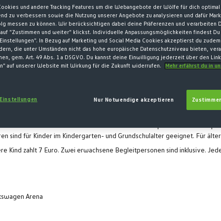
Cookies und andere Tracking Features um die Webangebote der Wölfe für dich optimal 
fend zu verbessern sowie die Nutzung unserer Angebote zu analysieren und dafür Mar
olg messen zu können. Wir berücksichtigen dabei deine Präferenzen und verarbeiten D
auf "Zustimmen und weiter" klickst. Individuelle Anpassungsmöglichkeiten findest Du
Einstellungen". In Bezug auf Marketing und Social Media Cookies akzeptierst du zudem
ndern, die unter Umständen nicht das hohe europäische Datenschutzniveau bieten, vera
en, gem. Art. 49 Abs. 1 a DSGVO. Du kannst deine Einwilligung jederzeit über den Lin
n" auf unserer Website mit Wirkung für die Zukunft widerrufen.
Mehr erfährst du in u
 Einstellungen
Nur Notwendige akzeptieren
Zustimmen
urch die Katakomben der Arena. Wo ziehen sich die Spieler vor einem Spiel 
uren sind für Kinder im Kindergarten- und Grundschulalter geeignet. Für ä
re Kind zahlt 7 Euro. Zwei erwachsene Begleitpersonen sind inklusive. Jed
lkswagen Arena