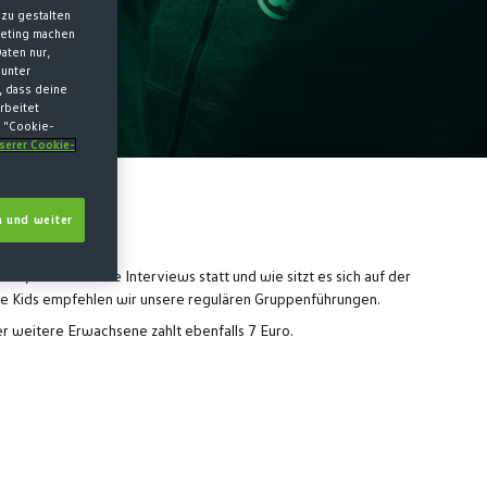
zu gestalten
keting machen
aten nur,
 unter
, dass deine
rbeitet
k "Cookie-
nserer Cookie-
 und weiter
um, wo finden die Interviews statt und wie sitzt es sich auf der
ltere Kids empfehlen wir unsere regulären Gruppenführungen.
er weitere Erwachsene zahlt ebenfalls 7 Euro.