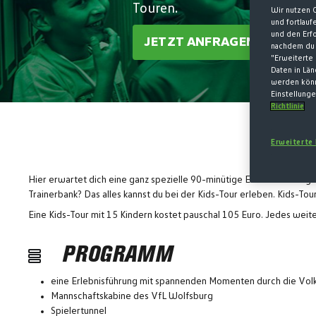
Touren.
Wir nutzen 
und fortlau
und den Erf
JETZT ANFRAGEN
nachdem du 
"Erweiterte 
Daten in Lä
werden könn
Einstellunge
Richtlinie
Erweiterte
Hier erwartet dich eine ganz spezielle 90-minütige Erlebnisführung d
Trainerbank? Das alles kannst du bei der Kids-Tour erleben. Kids-To
Eine Kids-Tour mit 15 Kindern kostet pauschal 105 Euro. Jedes weite
PROGRAMM
eine Erlebnisführung mit spannenden Momenten durch die Vo
Mannschaftskabine des VfL Wolfsburg
Spielertunnel