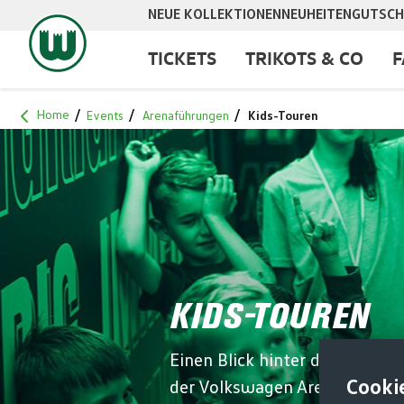
NEUE KOLLEKTIONEN
NEUHEITEN
GUTSCH
springen
Zur Hauptnavigation springen
TICKETS
TRIKOTS & CO
F
Home
Events
Arenaführungen
Kids-Touren
KIDS-TOUREN
Einen Blick hinter die Kuliss
Cooki
der Volkswagen Arena für die 