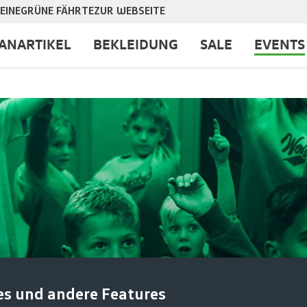
EINE
GRÜNE FÄHRTE
ZUR WEBSEITE
ANARTIKEL
BEKLEIDUNG
SALE
EVENTS
en des VfL Wolfsburg und
es und andere Features
Kleinen bieten die Kids-