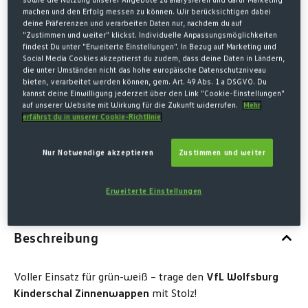
WAPPEN KIDS
machen und den Erfolg messen zu können. Wir berücksichtigen dabei
deine Präferenzen und verarbeiten Daten nur, nachdem du auf
12,00 €*
"Zustimmen und weiter" klickst. Individuelle Anpassungsmöglichkeiten
findest Du unter "Erweiterte Einstellungen". In Bezug auf Marketing und
* Preise inkl. MwSt. zzgl. Versandkosten
Social Media Cookies akzeptierst du zudem, dass deine Daten in Ländern,
die unter Umständen nicht das hohe europäische Datenschutzniveau
bieten, verarbeitet werden können, gem. Art. 49 Abs. 1 a DSGVO. Du
MENGE
kannst deine Einwilligung jederzeit über den Link "Cookie-Einstellungen"
auf unserer Website mit Wirkung für die Zukunft widerrufen.
Mehr
erfährst du in unserer Cookie-Richtlinie
Nur Notwendige akzeptieren
Zustimmen und weiter
IN DEN WARENKORB
Erweiterte Einstellungen
Beschreibung
Voller Einsatz für grün-weiß – trage den
VfL Wolfsburg
Kinderschal Zinnenwappen
mit Stolz
!