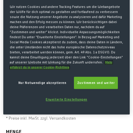
Wir nutzen Cookies und andere Tracking Features um die Webangebote
der Wölfe für dich optimal zu gestalten und fortlaufend zu verbessern
sowie die Nutzung unserer Angebote zu analysieren und dafür Marketing
machen und den Erfolg messen zu können. Wir berücksichtigen dabei
deine Präferenzen und verarbeiten Daten nur, nachdem du auf
"Zustimmen und weiter" klickst. Individuelle Anpassungsmöglichkeiten
findest Du unter "Erweiterte Einstellungen". In Bezug auf Marketing und
Social Media Cookies akzeptierst du zudem, dass deine Daten in Ländern,
die unter Umständen nicht das hohe europäische Datenschutzniveau
bieten, verarbeitet werden können, gem. Art. 49 Abs. 1 a DSGVO. Du
kannst deine Einwilligung jederzeit über den Link "Cookie-Einstellungen"
Home
SALE
auf unserer Website mit Wirkung für die Zukunft widerrufen.
Mehr
erfährst du in unserer Cookie-Richtlinie
STRICKMÜTZE LOGO ROSA
Nur Notwendige akzeptieren
Zustimmen und weiter
10,00 €*
14,00 € Letzter niedrigster Preis
-29%
Erweiterte Einstellungen
14,00 € Originalpreis
* Preise inkl. MwSt. zzgl. Versandkosten
MENGE