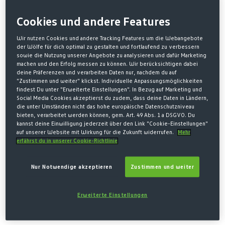
ZINNENWAPPEN GRÜN
Cookies und andere Features
18,00 €*
Wir nutzen Cookies und andere Tracking Features um die Webangebote
* Preise inkl. MwSt. zzgl. Versandkosten
der Wölfe für dich optimal zu gestalten und fortlaufend zu verbessern
sowie die Nutzung unserer Angebote zu analysieren und dafür Marketing
Größe nicht mehr verfügbar
machen und den Erfolg messen zu können. Wir berücksichtigen dabei
deine Präferenzen und verarbeiten Daten nur, nachdem du auf
AUSWÄHLEN
GRÖSSE
"Zustimmen und weiter" klickst. Individuelle Anpassungsmöglichkeiten
findest Du unter "Erweiterte Einstellungen". In Bezug auf Marketing und
Social Media Cookies akzeptierst du zudem, dass deine Daten in Ländern,
XS
S
M
L
XL
die unter Umständen nicht das hohe europäische Datenschutzniveau
(Diese Option ist zurzeit nicht verfügbar.)
(Diese Option ist zurzeit nich
(Diese Option ist z
(Diese O
bieten, verarbeitet werden können, gem. Art. 49 Abs. 1 a DSGVO. Du
kannst deine Einwilligung jederzeit über den Link "Cookie-Einstellungen"
auf unserer Website mit Wirkung für die Zukunft widerrufen.
Mehr
2XL
3XL
erfährst du in unserer Cookie-Richtlinie
(Diese Option ist zurzeit nicht verfügbar.)
(Diese Option is
Nur Notwendige akzeptieren
Zustimmen und weiter
Erweiterte Einstellungen
Beschreibung