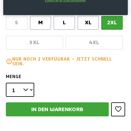
Erweiterte Einstellungen
AUSWÄHLEN
GRÖSSE
S
M
L
XL
2XL
(Diese Option ist zurzeit nicht verfügbar.)
3XL
4XL
(Diese Option ist zurzeit nicht verfügbar.)
(Diese Option is
NUR NOCH 2 VERFÜGBAR – JETZT SCHNELL
SEIN.
MENGE
IN DEN WARENKORB