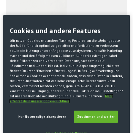
Cookies und andere Features
Wir nutzen Cookies und andere Tracking Features um die Webangebote
der Wölfe für dich optimal zu gestalten und fortlaufend zu verbessern
sowie die Nutzung unserer Angebote zu analysieren und dafür Marketing
machen und den Erfolg messen zu können. Wir berücksichtigen dabei
deine Präferenzen und verarbeiten Daten nur, nachdem du auf
Home
SALE
"Zustimmen und weiter" klickst. Individuelle Anpassungsmöglichkeiten
findest Du unter "Erweiterte Einstellungen". In Bezug auf Marketing und
T-SHIRT VFL LOGO +
Social Media Cookies akzeptierst du zudem, dass deine Daten in Ländern,
die unter Umständen nicht das hohe europäische Datenschutzniveau
SCHRIFTZUG
bieten, verarbeitet werden können, gem. Art. 49 Abs. 1 a DSGVO. Du
kannst deine Einwilligung jederzeit über den Link "Cookie-Einstellungen"
auf unserer Website mit Wirkung für die Zukunft widerrufen.
Mehr
15,00 €*
erfährst du in unserer Cookie-Richtlinie
25,00 € Letzter niedrigster Preis
-40%
Nur Notwendige akzeptieren
Zustimmen und weiter
25,00 € Originalpreis
* Preise inkl. MwSt. zzgl. Versandkosten