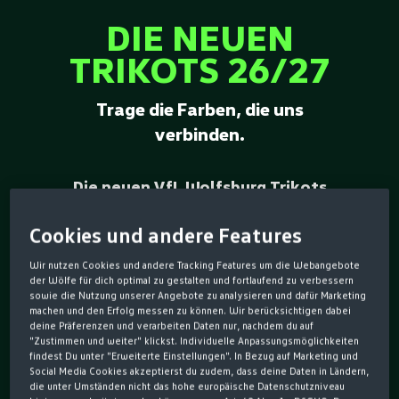
DIE NEUEN
TRIKOTS 26/27
Trage die Farben, die uns
verbinden.
Die neuen VfL Wolfsburg Trikots
vereinen modernes Design,
Cookies und andere Features
hochwertige Materialien und die
Wir nutzen Cookies und andere Tracking Features um die Webangebote
Leidenschaft für Grün-Weiß. Ob im
der Wölfe für dich optimal zu gestalten und fortlaufend zu verbessern
sowie die Nutzung unserer Angebote zu analysieren und dafür Marketing
Stadion, beim Training oder im
machen und den Erfolg messen zu können. Wir berücksichtigen dabei
deine Präferenzen und verarbeiten Daten nur, nachdem du auf
Alltag – mit den aktuellen Jerseys
"Zustimmen und weiter" klickst. Individuelle Anpassungsmöglichkeiten
zeigst du deine Verbundenheit zu
findest Du unter "Erweiterte Einstellungen". In Bezug auf Marketing und
Social Media Cookies akzeptierst du zudem, dass deine Daten in Ländern,
den Wölfen und unterstützt dein
die unter Umständen nicht das hohe europäische Datenschutzniveau