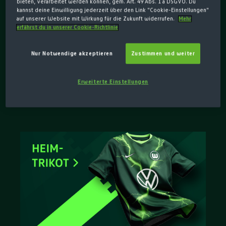
bieten, verarbeitet werden können, gem. Art. 49 Abs. 1 a DSGVO. Du
Team in jedem Moment. Entdecke
kannst deine Einwilligung jederzeit über den Link "Cookie-Einstellungen"
auf unserer Website mit Wirkung für die Zukunft widerrufen.
Mehr
jetzt die neuen Heim- und
erfährst du in unserer Cookie-Richtlinie
Auswärtstrikots mit Zinnenwappen
Nur Notwendige akzeptieren
Zustimmen und weiter
auf der Brust und finde deinen
Favoriten für die Saison.
Erweiterte Einstellungen