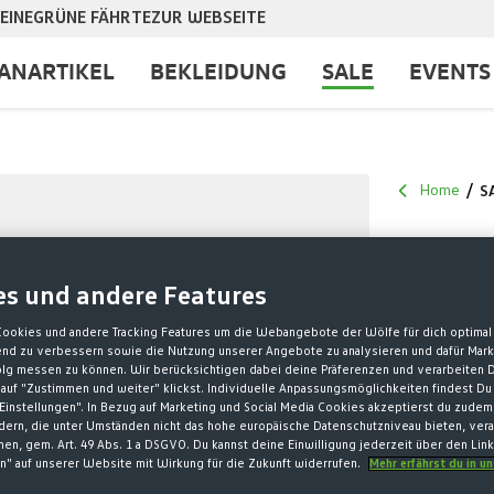
EINE
GRÜNE FÄHRTE
ZUR WEBSEITE
ANARTIKEL
BEKLEIDUNG
SALE
EVENTS
Home
S
TRIN
es und andere Features
ET
Cookies und andere Tracking Features um die Webangebote der Wölfe für dich optimal 
fend zu verbessern sowie die Nutzung unserer Angebote zu analysieren und dafür Mar
10,00 €*
olg messen zu können. Wir berücksichtigen dabei deine Präferenzen und verarbeiten D
auf "Zustimmen und weiter" klickst. Individuelle Anpassungsmöglichkeiten findest Du
16,00 € Letzter
Einstellungen". In Bezug auf Marketing und Social Media Cookies akzeptierst du zudem
ndern, die unter Umständen nicht das hohe europäische Datenschutzniveau bieten, vera
16,00 € Origina
en, gem. Art. 49 Abs. 1 a DSGVO. Du kannst deine Einwilligung jederzeit über den Lin
n" auf unserer Website mit Wirkung für die Zukunft widerrufen.
Mehr erfährst du in u
* Preise inkl. 