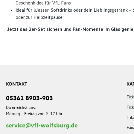
Geschenkidee für VfL-Fans
ideal für Wasser, Softdrinks oder dein Lieblingsgetränk – o
oder zur Halbzeitpause
Jetzt das 2er-Set sichern und Fan-Momente im Glas genie
KONTAKT
KA
05361 8903-903
Tick
Du erreichst uns:
Tic
Montag – Freitag von 9–17 Uhr
Trik
service@vfl-wolfsburg.de
Fana