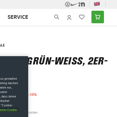
SERVICE
ALE
KGLAS GRÜN-WEISS, 2ER-S
zu gestalten
keting machen
aten nur,
 unter
 niedrigster Preis
-38%
, dass deine
rbeitet
lpreis
k "Cookie-
nserer Cookie-
MwSt. zzgl. Versandkosten