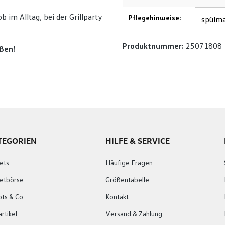
b im Alltag, bei der Grillparty
Pflegehinweise:
spülma
Produktnummer:
25071808
ßen!
TEGORIEN
HILFE & SERVICE
ets
Häufige Fragen
ketbörse
Größentabelle
ots & Co
Kontakt
rtikel
Versand & Zahlung