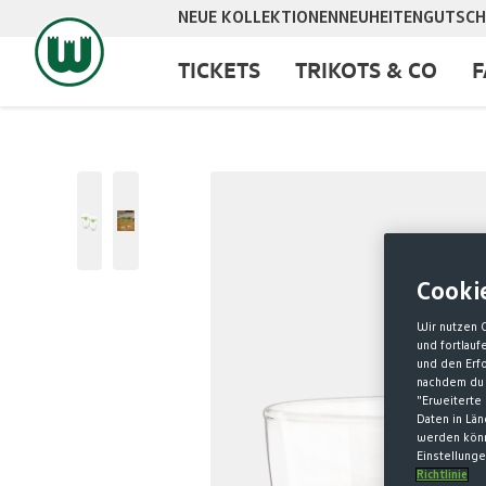
NEUE KOLLEKTIONEN
NEUHEITEN
GUTSCH
springen
Zur Hauptnavigation springen
TICKETS
TRIKOTS & CO
F
Bildergalerie überspringen
Cooki
Wir nutzen 
und fortlau
und den Erf
nachdem du 
"Erweiterte 
Daten in Lä
werden könn
Einstellunge
Richtlinie