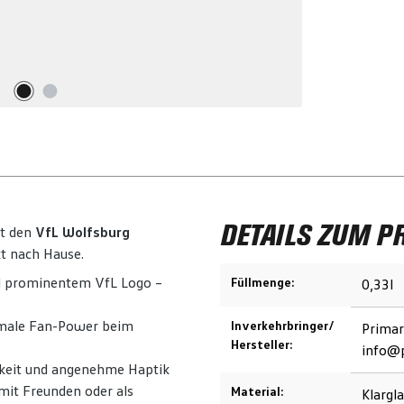
DETAILS ZUM P
it den
VfL Wolfsburg
kt nach Hause.
nd prominentem VfL Logo –
Füllmenge:
0,33l
imale Fan-Power beim
Inverkehrbringer/
Primar
Hersteller:
info@p
igkeit und angenehme Haptik
mit Freunden oder als
Material:
Klargl