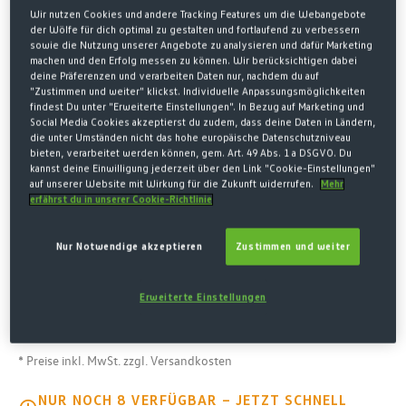
Wir nutzen Cookies und andere Tracking Features um die Webangebote
der Wölfe für dich optimal zu gestalten und fortlaufend zu verbessern
sowie die Nutzung unserer Angebote zu analysieren und dafür Marketing
machen und den Erfolg messen zu können. Wir berücksichtigen dabei
deine Präferenzen und verarbeiten Daten nur, nachdem du auf
"Zustimmen und weiter" klickst. Individuelle Anpassungsmöglichkeiten
findest Du unter "Erweiterte Einstellungen". In Bezug auf Marketing und
Social Media Cookies akzeptierst du zudem, dass deine Daten in Ländern,
die unter Umständen nicht das hohe europäische Datenschutzniveau
bieten, verarbeitet werden können, gem. Art. 49 Abs. 1 a DSGVO. Du
kannst deine Einwilligung jederzeit über den Link "Cookie-Einstellungen"
auf unserer Website mit Wirkung für die Zukunft widerrufen.
Mehr
Home
Fanartikel
Fankurve
Caps & Mützen
erfährst du in unserer Cookie-Richtlinie
CAP GRAFFITI KIDS
Nur Notwendige akzeptieren
Zustimmen und weiter
5,00 €*
Erweiterte Einstellungen
8,00 € Letzter niedrigster Preis
-38%
13,95 € Originalpreis
* Preise inkl. MwSt. zzgl. Versandkosten
NUR NOCH 8 VERFÜGBAR – JETZT SCHNELL