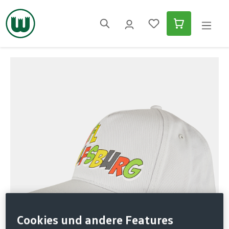
alt springen
Bildergalerie überspringen
Cookies und andere Features