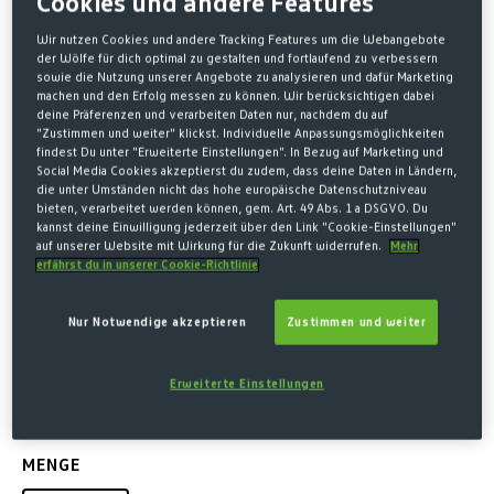
Cookies und andere Features
Wir nutzen Cookies und andere Tracking Features um die Webangebote
der Wölfe für dich optimal zu gestalten und fortlaufend zu verbessern
sowie die Nutzung unserer Angebote zu analysieren und dafür Marketing
machen und den Erfolg messen zu können. Wir berücksichtigen dabei
deine Präferenzen und verarbeiten Daten nur, nachdem du auf
"Zustimmen und weiter" klickst. Individuelle Anpassungsmöglichkeiten
findest Du unter "Erweiterte Einstellungen". In Bezug auf Marketing und
Social Media Cookies akzeptierst du zudem, dass deine Daten in Ländern,
die unter Umständen nicht das hohe europäische Datenschutzniveau
bieten, verarbeitet werden können, gem. Art. 49 Abs. 1 a DSGVO. Du
kannst deine Einwilligung jederzeit über den Link "Cookie-Einstellungen"
Home
Fanartikel
Mixed Zone
Sommer-Highlights
auf unserer Website mit Wirkung für die Zukunft widerrufen.
Mehr
erfährst du in unserer Cookie-Richtlinie
HISSFAHNE GRÜN-WEISS-GRÜN 1
20X300CM
Nur Notwendige akzeptieren
Zustimmen und weiter
45,00 €*
Erweiterte Einstellungen
* Preise inkl. MwSt. zzgl. Versandkosten
MENGE