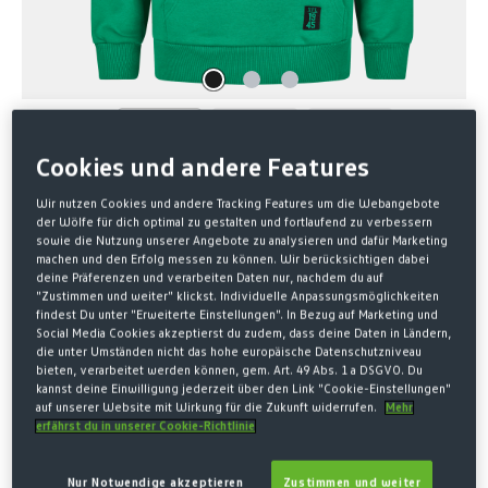
Cookies und andere Features
Wir nutzen Cookies und andere Tracking Features um die Webangebote
der Wölfe für dich optimal zu gestalten und fortlaufend zu verbessern
Home
GRÜNE FÄHRTE
sowie die Nutzung unserer Angebote zu analysieren und dafür Marketing
machen und den Erfolg messen zu können. Wir berücksichtigen dabei
HOODIE ELSTERWEG
deine Präferenzen und verarbeiten Daten nur, nachdem du auf
"Zustimmen und weiter" klickst. Individuelle Anpassungsmöglichkeiten
findest Du unter "Erweiterte Einstellungen". In Bezug auf Marketing und
70,00 €*
Social Media Cookies akzeptierst du zudem, dass deine Daten in Ländern,
die unter Umständen nicht das hohe europäische Datenschutzniveau
* Preise inkl. MwSt. zzgl. Versandkosten
bieten, verarbeitet werden können, gem. Art. 49 Abs. 1 a DSGVO. Du
kannst deine Einwilligung jederzeit über den Link "Cookie-Einstellungen"
auf unserer Website mit Wirkung für die Zukunft widerrufen.
Mehr
AUSWÄHLEN
GRÖSSE
erfährst du in unserer Cookie-Richtlinie
XS
S
M
L
XL
Nur Notwendige akzeptieren
Zustimmen und weiter