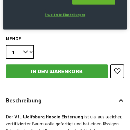
2XL
3XL
4XL
Erweiterte Einstellungen
MENGE
IN DEN WARENKORB
Beschreibung
Der
VfL Wolfsburg Hoodie Elsterweg
ist u.a. aus weicher,
zertifizierter Baumwolle gefertigt und hat einen lässigen