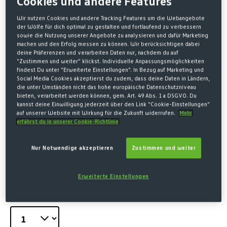
Cookies und andere Features
Wir nutzen Cookies und andere Tracking Features um die Webangebote
der Wölfe für dich optimal zu gestalten und fortlaufend zu verbessern
sowie die Nutzung unserer Angebote zu analysieren und dafür Marketing
machen und den Erfolg messen zu können. Wir berücksichtigen dabei
deine Präferenzen und verarbeiten Daten nur, nachdem du auf
"Zustimmen und weiter" klickst. Individuelle Anpassungsmöglichkeiten
findest Du unter "Erweiterte Einstellungen". In Bezug auf Marketing und
Social Media Cookies akzeptierst du zudem, dass deine Daten in Ländern,
die unter Umständen nicht das hohe europäische Datenschutzniveau
bieten, verarbeitet werden können, gem. Art. 49 Abs. 1 a DSGVO. Du
kannst deine Einwilligung jederzeit über den Link "Cookie-Einstellungen"
Home
Fanartikel
Accessoires
auf unserer Website mit Wirkung für die Zukunft widerrufen.
Mehr
erfährst du in unserer Cookie-Richtlinie
KLAPPKISSEN LOGO
Nur Notwendige akzeptieren
Zustimmen und weiter
15,00 €*
* Preise inkl. MwSt. zzgl. Versandkosten
Erweiterte Einstellungen
MENGE