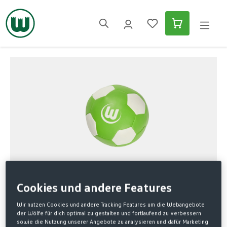
alt springen
Bildergalerie überspringen
Cookies und andere Features
Home
Fanartikel
Zuhause & Unterwegs
Spiel & Spaß
KNAUTSCHBALL GRÜN-WEISS
Wir nutzen Cookies und andere Tracking Features um die Webangebote
der Wölfe für dich optimal zu gestalten und fortlaufend zu verbessern
sowie die Nutzung unserer Angebote zu analysieren und dafür Marketing