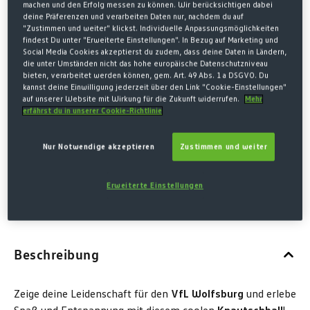
machen und den Erfolg messen zu können. Wir berücksichtigen dabei
5,00 €*
deine Präferenzen und verarbeiten Daten nur, nachdem du auf
"Zustimmen und weiter" klickst. Individuelle Anpassungsmöglichkeiten
8,00 € Letzter niedrigster Preis
-38%
findest Du unter "Erweiterte Einstellungen". In Bezug auf Marketing und
8,00 € Originalpreis
Social Media Cookies akzeptierst du zudem, dass deine Daten in Ländern,
die unter Umständen nicht das hohe europäische Datenschutzniveau
* Preise inkl. MwSt. zzgl. Versandkosten
bieten, verarbeitet werden können, gem. Art. 49 Abs. 1 a DSGVO. Du
kannst deine Einwilligung jederzeit über den Link "Cookie-Einstellungen"
auf unserer Website mit Wirkung für die Zukunft widerrufen.
Mehr
MENGE
erfährst du in unserer Cookie-Richtlinie
Nur Notwendige akzeptieren
Zustimmen und weiter
IN DEN WARENKORB
Erweiterte Einstellungen
Beschreibung
Zeige deine Leidenschaft für den
VfL Wolfsburg
und erlebe