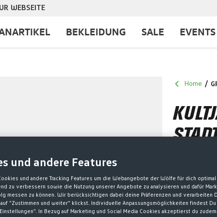
UR WEBSEITE
ANARTIKEL
BEKLEIDUNG
SALE
EVENTS
Home
G
KULTJ
STAD
75,00 €*
es und andere Features
* Preise inkl. 
Cookies und andere Tracking Features um die Webangebote der Wölfe für dich optimal 
fend zu verbessern sowie die Nutzung unserer Angebote zu analysieren und dafür Mar
olg messen zu können. Wir berücksichtigen dabei deine Präferenzen und verarbeiten D
AU
GRÖSSE
auf "Zustimmen und weiter" klickst. Individuelle Anpassungsmöglichkeiten findest Du
Einstellungen". In Bezug auf Marketing und Social Media Cookies akzeptierst du zudem