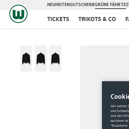
NEUHEITEN
GUTSCHEINE
GRÜNE FÄHRTE
Z
springen
Zur Hauptnavigation springen
TICKETS
TRIKOTS & CO
F
Bildergalerie überspringen
Cooki
Wir nutzen 
und fortlau
und den Erf
nachdem du 
"Erweiterte 