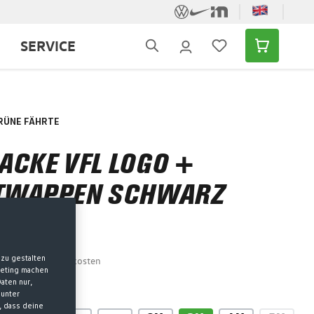
SERVICE
RÜNE FÄHRTE
ACKE VFL LOGO +
TWAPPEN SCHWARZ
MwSt. zzgl. Versandkosten
zu gestalten
keting machen
aten nur,
SWÄHLEN
 unter
, dass deine