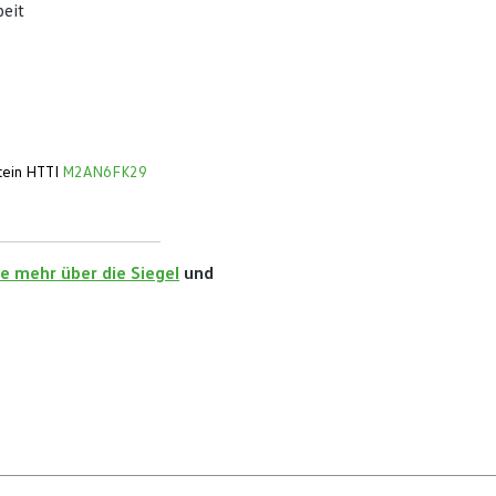
beit
stein HTTI
M2AN6FK29
e mehr über die Siegel
und