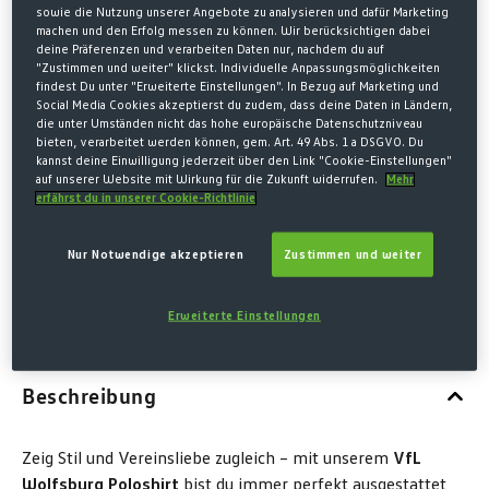
27,00 €*
sowie die Nutzung unserer Angebote zu analysieren und dafür Marketing
machen und den Erfolg messen zu können. Wir berücksichtigen dabei
40,00 € Letzter niedrigster Preis
-33%
deine Präferenzen und verarbeiten Daten nur, nachdem du auf
"Zustimmen und weiter" klickst. Individuelle Anpassungsmöglichkeiten
40,00 € Originalpreis
findest Du unter "Erweiterte Einstellungen". In Bezug auf Marketing und
Social Media Cookies akzeptierst du zudem, dass deine Daten in Ländern,
* Preise inkl. MwSt. zzgl. Versandkosten
die unter Umständen nicht das hohe europäische Datenschutzniveau
bieten, verarbeitet werden können, gem. Art. 49 Abs. 1 a DSGVO. Du
Größe nicht mehr verfügbar
kannst deine Einwilligung jederzeit über den Link "Cookie-Einstellungen"
auf unserer Website mit Wirkung für die Zukunft widerrufen.
Mehr
erfährst du in unserer Cookie-Richtlinie
AUSWÄHLEN
GRÖSSE
S
M
L
XL
XXL
Nur Notwendige akzeptieren
Zustimmen und weiter
(Diese Option ist zurzeit nicht verfügbar.)
(Diese Option ist zurzeit nicht verfügba
(Diese Option ist zurzeit nich
(Diese Option ist z
(Diese O
Erweiterte Einstellungen
Beschreibung
Zeig Stil und Vereinsliebe zugleich – mit unserem
VfL
Wolfsburg Poloshirt
bist du immer perfekt ausgestattet,