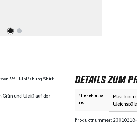
DETAILS ZUM P
zen VfL Wolfsburg Shirt
 Grün und Weiß auf der
Pflegehinwei
Maschinenw
se:
Weichspüle
Produktnummer:
23010218-