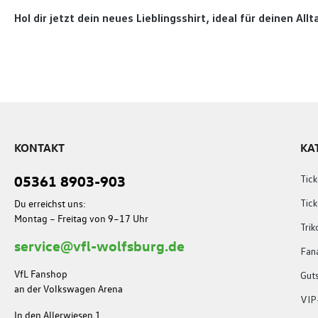
Hol dir jetzt dein neues Lieblingsshirt, ideal für deinen Al
KONTAKT
KA
05361 8903-903
Tick
Du erreichst uns:
Tic
Montag – Freitag von 9–17 Uhr
Trik
service@vfl-wolfsburg.de
Fana
VfL Fanshop
Gut
an der Volkswagen Arena
VIP
In den Allerwiesen 1