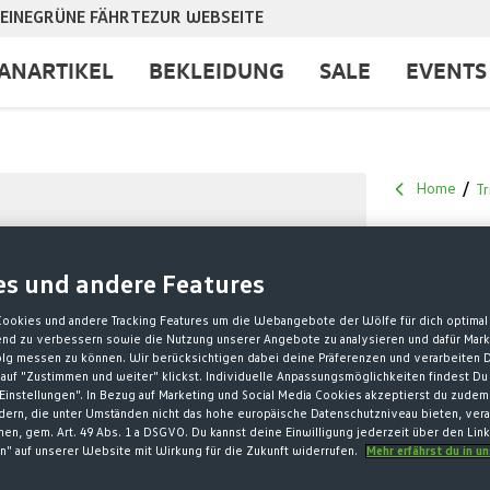
EINE
GRÜNE FÄHRTE
ZUR WEBSEITE
ANARTIKEL
BEKLEIDUNG
SALE
EVENTS
Home
Tr
NIKE
es und andere Features
SCH
Cookies und andere Tracking Features um die Webangebote der Wölfe für dich optimal 
fend zu verbessern sowie die Nutzung unserer Angebote zu analysieren und dafür Mar
32,00 €*
olg messen zu können. Wir berücksichtigen dabei deine Präferenzen und verarbeiten D
auf "Zustimmen und weiter" klickst. Individuelle Anpassungsmöglichkeiten findest Du
Einstellungen". In Bezug auf Marketing und Social Media Cookies akzeptierst du zudem
* Preise inkl. 
ndern, die unter Umständen nicht das hohe europäische Datenschutzniveau bieten, vera
en, gem. Art. 49 Abs. 1 a DSGVO. Du kannst deine Einwilligung jederzeit über den Lin
Größe nicht
n" auf unserer Website mit Wirkung für die Zukunft widerrufen.
Mehr erfährst du in u
AU
GRÖSSE