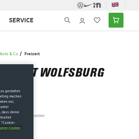
SERVICE
ikots & Co
Freizeit
 T-SHIRT WOLFSBURG
WARZ
zu gestalten
keting machen
aten nur,
 unter
, dass deine
MwSt. zzgl. Versandkosten
rbeitet
k "Cookie-
 mehr verfügbar
nserer Cookie-
SWÄHLEN