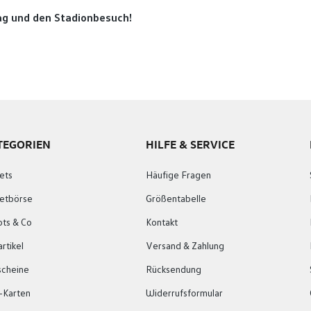
ltag und den Stadionbesuch!
TEGORIEN
HILFE & SERVICE
ets
Häufige Fragen
ketbörse
Größentabelle
ots & Co
Kontakt
rtikel
Versand & Zahlung
scheine
Rücksendung
-Karten
Widerrufsformular