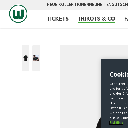
NEUE KOLLEKTIONEN
NEUHEITEN
GUTSCH
springen
Zur Hauptnavigation springen
TICKETS
TRIKOTS & CO
F
Bildergalerie überspringen
Cooki
Wir nutzen 
und fortlau
und den Erf
nachdem du 
"Erweiterte 
Daten in Lä
werden könn
Einstellunge
Richtlinie