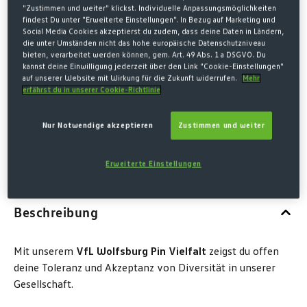
6,00 €*
"Zustimmen und weiter" klickst. Individuelle Anpassungsmöglichkeiten
findest Du unter "Erweiterte Einstellungen". In Bezug auf Marketing und
Social Media Cookies akzeptierst du zudem, dass deine Daten in Ländern,
* Preise inkl. MwSt. zzgl. Versandkosten
die unter Umständen nicht das hohe europäische Datenschutzniveau
bieten, verarbeitet werden können, gem. Art. 49 Abs. 1 a DSGVO. Du
MENGE
kannst deine Einwilligung jederzeit über den Link "Cookie-Einstellungen"
auf unserer Website mit Wirkung für die Zukunft widerrufen.
Mehr
erfährst du in unserer Cookie-Richtlinie
Nur Notwendige akzeptieren
Zustimmen und weiter
IN DEN WARENKORB
Erweiterte Einstellungen
Beschreibung
Mit unserem
VfL Wolfsburg Pin Vielfalt
zeigst du offen
deine Toleranz und Akzeptanz von Diversität in unserer
Gesellschaft.