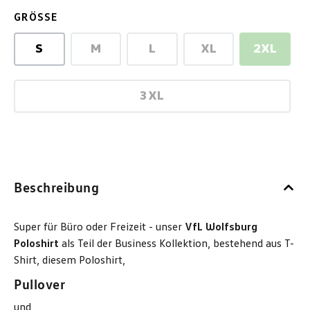
AUSWÄHLEN
GRÖSSE
S
M
L
XL
2XL
(Diese Option ist zurzeit nicht verfügba
(Diese Option ist zurzeit nich
(Diese Option ist z
(Diese O
3XL
(Diese Option ist zurzeit nich
Beschreibung
Super für Büro oder Freizeit - unser
VfL Wolfsburg
Poloshirt
als Teil der Business Kollektion, bestehend aus T-
Shirt, diesem Poloshirt,
Pullover
und