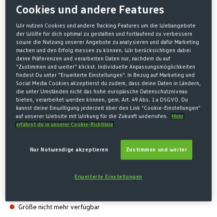
Cookies und andere Features
Wir nutzen Cookies und andere Tracking Features um die Webangebote
der Wölfe für dich optimal zu gestalten und fortlaufend zu verbessern
sowie die Nutzung unserer Angebote zu analysieren und dafür Marketing
machen und den Erfolg messen zu können. Wir berücksichtigen dabei
deine Präferenzen und verarbeiten Daten nur, nachdem du auf
"Zustimmen und weiter" klickst. Individuelle Anpassungsmöglichkeiten
findest Du unter "Erweiterte Einstellungen". In Bezug auf Marketing und
Social Media Cookies akzeptierst du zudem, dass deine Daten in Ländern,
die unter Umständen nicht das hohe europäische Datenschutzniveau
bieten, verarbeitet werden können, gem. Art. 49 Abs. 1 a DSGVO. Du
Home
SALE
kannst deine Einwilligung jederzeit über den Link "Cookie-Einstellungen"
auf unserer Website mit Wirkung für die Zukunft widerrufen.
Mehr
POLOSHIRT BUSINESS OLIV
erfährst du in unserer Cookie-Richtlinie
21,00 €*
Nur Notwendige akzeptieren
Zustimmen und weiter
39,95 € Letzter niedrigster Preis
-47%
39,95 € Originalpreis
Erweiterte Einstellungen
* Preise inkl. MwSt. zzgl. Versandkosten
Größe nicht mehr verfügbar