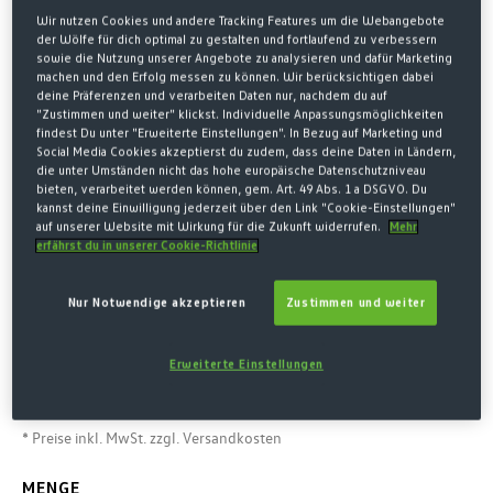
Wir nutzen Cookies und andere Tracking Features um die Webangebote
der Wölfe für dich optimal zu gestalten und fortlaufend zu verbessern
sowie die Nutzung unserer Angebote zu analysieren und dafür Marketing
machen und den Erfolg messen zu können. Wir berücksichtigen dabei
deine Präferenzen und verarbeiten Daten nur, nachdem du auf
"Zustimmen und weiter" klickst. Individuelle Anpassungsmöglichkeiten
findest Du unter "Erweiterte Einstellungen". In Bezug auf Marketing und
Social Media Cookies akzeptierst du zudem, dass deine Daten in Ländern,
die unter Umständen nicht das hohe europäische Datenschutzniveau
bieten, verarbeitet werden können, gem. Art. 49 Abs. 1 a DSGVO. Du
kannst deine Einwilligung jederzeit über den Link "Cookie-Einstellungen"
auf unserer Website mit Wirkung für die Zukunft widerrufen.
Mehr
Home
Fanartikel
Fankurve
erfährst du in unserer Cookie-Richtlinie
SCHAL VFL WOLFSBURG LOGO
Nur Notwendige akzeptieren
Zustimmen und weiter
7,00 €*
12,00 € Letzter niedrigster Preis
-42%
Erweiterte Einstellungen
12,00 € Originalpreis
* Preise inkl. MwSt. zzgl. Versandkosten
MENGE