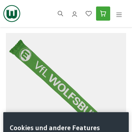
alt springen
Bildergalerie überspringen
Cookies und andere Features