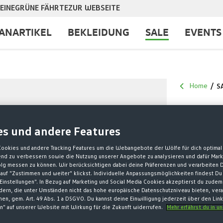
EINE
GRÜNE FÄHRTE
ZUR WEBSEITE
ANARTIKEL
BEKLEIDUNG
SALE
EVENTS
Home
S
SCHW
es und andere Features
RÜN
Cookies und andere Tracking Features um die Webangebote der Wölfe für dich optimal 
fend zu verbessern sowie die Nutzung unserer Angebote zu analysieren und dafür Mar
5,00 €*
olg messen zu können. Wir berücksichtigen dabei deine Präferenzen und verarbeiten D
auf "Zustimmen und weiter" klickst. Individuelle Anpassungsmöglichkeiten findest Du
9,00 € Letzter 
Einstellungen". In Bezug auf Marketing und Social Media Cookies akzeptierst du zudem
ndern, die unter Umständen nicht das hohe europäische Datenschutzniveau bieten, vera
9,00 € Original
en, gem. Art. 49 Abs. 1 a DSGVO. Du kannst deine Einwilligung jederzeit über den Lin
n" auf unserer Website mit Wirkung für die Zukunft widerrufen.
Mehr erfährst du in u
* Preise inkl. 