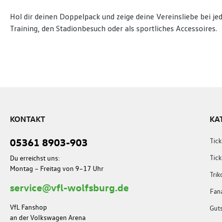
Hol dir deinen Doppelpack und zeige deine Vereinsliebe bei je
Training, den Stadionbesuch oder als sportliches Accessoires.
KONTAKT
KA
05361 8903-903
Tick
Du erreichst uns:
Tic
Montag – Freitag von 9–17 Uhr
Trik
service@vfl-wolfsburg.de
Fana
VfL Fanshop
Gut
an der Volkswagen Arena