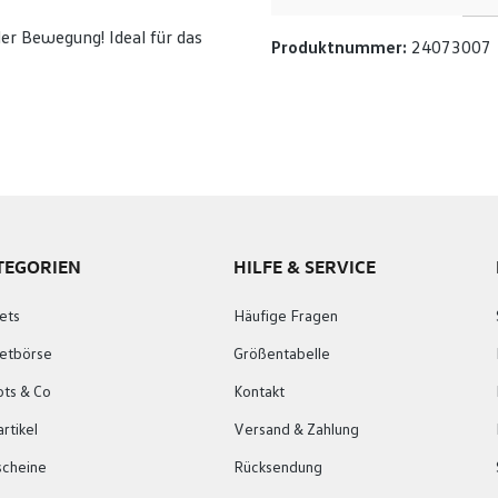
der Bewegung! Ideal für das
Produktnummer:
24073007
TEGORIEN
HILFE & SERVICE
ets
Häufige Fragen
ketbörse
Größentabelle
ots & Co
Kontakt
rtikel
Versand & Zahlung
scheine
Rücksendung