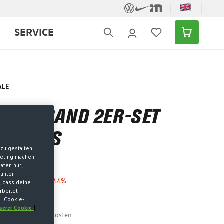
SERVICE
ALE
EISSBAND 2ER-SET G
-WEISS
zu gestalten
keting machen
aten nur,
 unter
niedrigster Preis
-44%
, dass deine
rbeitet
preis
k "Cookie-
nserer Cookie-
MwSt. zzgl. Versandkosten