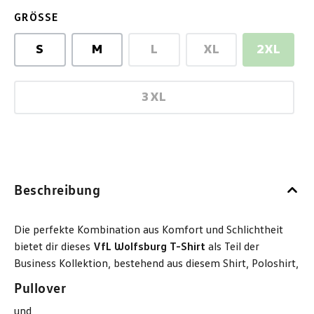
AUSWÄHLEN
GRÖSSE
S
M
L
XL
2XL
(Diese Option ist zurzeit nich
(Diese Option ist z
(Diese O
3XL
(Diese Option ist zurzeit nich
Beschreibung
Die perfekte Kombination aus Komfort und Schlichtheit
bietet dir dieses
VfL Wolfsburg T-Shirt
als Teil der
Business Kollektion, bestehend aus diesem Shirt, Poloshirt,
Pullover
und