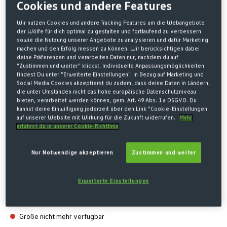
Cookies und andere Features
Wir nutzen Cookies und andere Tracking Features um die Webangebote
der Wölfe für dich optimal zu gestalten und fortlaufend zu verbessern
sowie die Nutzung unserer Angebote zu analysieren und dafür Marketing
machen und den Erfolg messen zu können. Wir berücksichtigen dabei
deine Präferenzen und verarbeiten Daten nur, nachdem du auf
"Zustimmen und weiter" klickst. Individuelle Anpassungsmöglichkeiten
findest Du unter "Erweiterte Einstellungen". In Bezug auf Marketing und
Social Media Cookies akzeptierst du zudem, dass deine Daten in Ländern,
die unter Umständen nicht das hohe europäische Datenschutzniveau
bieten, verarbeitet werden können, gem. Art. 49 Abs. 1 a DSGVO. Du
Home
SALE
kannst deine Einwilligung jederzeit über den Link "Cookie-Einstellungen"
auf unserer Website mit Wirkung für die Zukunft widerrufen.
Mehr
T-SHIRT BUSINESS OLIV
erfährst du in unserer Cookie-Richtlinie
15,00 €*
Nur Notwendige akzeptieren
Zustimmen und weiter
29,95 € Letzter niedrigster Preis
-50%
Erweiterte Einstellungen
29,95 € Originalpreis
* Preise inkl. MwSt. zzgl. Versandkosten
Größe nicht mehr verfügbar