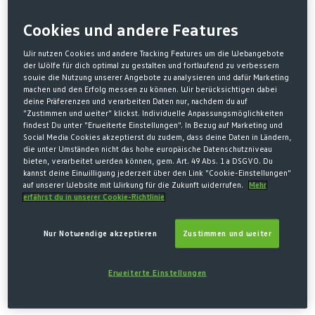
ZINNENWAPPEN WEISS
Cookies und andere Features
18,00 €*
Wir nutzen Cookies und andere Tracking Features um die Webangebote
* Preise inkl. MwSt. zzgl. Versandkosten
der Wölfe für dich optimal zu gestalten und fortlaufend zu verbessern
sowie die Nutzung unserer Angebote zu analysieren und dafür Marketing
Größe nicht mehr verfügbar
machen und den Erfolg messen zu können. Wir berücksichtigen dabei
deine Präferenzen und verarbeiten Daten nur, nachdem du auf
AUSWÄHLEN
GRÖSSE
"Zustimmen und weiter" klickst. Individuelle Anpassungsmöglichkeiten
findest Du unter "Erweiterte Einstellungen". In Bezug auf Marketing und
Social Media Cookies akzeptierst du zudem, dass deine Daten in Ländern,
XS
S
M
L
XL
die unter Umständen nicht das hohe europäische Datenschutzniveau
(Diese Option ist zurzeit nicht verfügbar.)
(Diese Option ist zurzeit nich
(Diese Option ist z
(Diese O
bieten, verarbeitet werden können, gem. Art. 49 Abs. 1 a DSGVO. Du
kannst deine Einwilligung jederzeit über den Link "Cookie-Einstellungen"
auf unserer Website mit Wirkung für die Zukunft widerrufen.
Mehr
2XL
3XL
erfährst du in unserer Cookie-Richtlinie
(Diese Option ist zurzeit nicht verfügbar.)
(Diese Option is
Nur Notwendige akzeptieren
Zustimmen und weiter
Erweiterte Einstellungen
Beschreibung