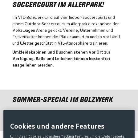
SOCCERCOURT IM ALLERPARK!
Im VfL-Bolzwerk wird auf vier Indoor-Soccercourts und
einem Outdoor-Soccercourt im Allerpark direkt neben der
Volkswagen Arena gekickt. Vereine, Unternehmen und
Freizeitkicker können die Plätze anmieten und so vor Wind
und Wetter geschützt in VfL-Atmosphäre trainieren.
Umkleidekabinen und Duschen stehen vor Ort zur
Verfügung. Bälle und Leibchen können kostenfrei
ausgeliehen werden.
SOMMER-SPECIAL IM BOLZWERK
Sichert euch eure Spielzeit im Zeitraum vom 01.06. bis
31.08.2026 jetzt ganztägig für nur
30 € pro Stunde
!
Cookies und andere Features
Wir nutzen Cookies und andere Tracking Features um die Webangebote