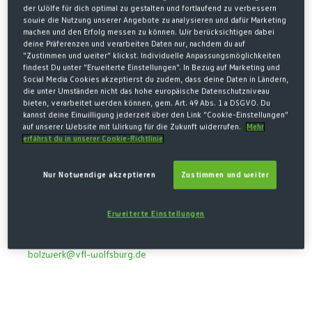
ÖFFNUNGSZEITEN
der Wölfe für dich optimal zu gestalten und fortlaufend zu verbessern
sowie die Nutzung unserer Angebote zu analysieren und dafür Marketing
machen und den Erfolg messen zu können. Wir berücksichtigen dabei
TAG
ZEIT
deine Präferenzen und verarbeiten Daten nur, nachdem du auf
"Zustimmen und weiter" klickst. Individuelle Anpassungsmöglichkeiten
Montag bis Freitag
10 bis 22 Uhr
findest Du unter "Erweiterte Einstellungen". In Bezug auf Marketing und
Samstag und Sonntag
10 bis 19 Uhr
Social Media Cookies akzeptierst du zudem, dass deine Daten in Ländern,
die unter Umständen nicht das hohe europäische Datenschutzniveau
Feier- und Spieltags
10 bis 19 Uhr
bieten, verarbeitet werden können, gem. Art. 49 Abs. 1 a DSGVO. Du
Termine außerhalb unserer Öffnungszeiten auf Anfrage
kannst deine Einwilligung jederzeit über den Link "Cookie-Einstellungen"
auf unserer Website mit Wirkung für die Zukunft widerrufen.
Mehr
erfährst du in unserer Cookie-Richtlinie
TREFFPUNKT
Nur Notwendige akzeptieren
Zustimmen und weiter
VfL-Bolzwerk
In den Allerwiesen 1
38446 Wolfsburg
Erweiterte Einstellungen
Tel:
05361 8903 903
bolzwerk@vfl-wolfsburg.de