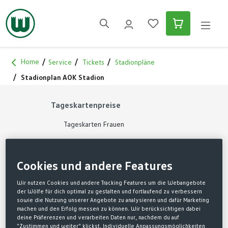
alt springen
Home
Service
Tickets
Stadionpläne
Stadionplan AOK Stadion
Tageskartenpreise
Tageskarten Frauen
Tageskarten Männer
Cookies und andere Features
Dauerkartenpreise
Wir nutzen Cookies und andere Tracking Features um die Webangebote
der Wölfe für dich optimal zu gestalten und fortlaufend zu verbessern
sowie die Nutzung unserer Angebote zu analysieren und dafür Marketing
Dauerkarten Männer
machen und den Erfolg messen zu können. Wir berücksichtigen dabei
deine Präferenzen und verarbeiten Daten nur, nachdem du auf
Dauerkarten Frauen
"Zustimmen und weiter" klickst. Individuelle Anpassungsmöglichkeiten