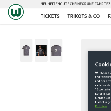
NEUHEITEN
GUTSCHEINE
GRÜNE FÄHRTE
Z
springen
Zur Hauptnavigation springen
TICKETS
TRIKOTS & CO
F
Bildergalerie überspringen
Cooki
Wir nutzen 
und fortlau
und den Erf
nachdem du 
"Erweiterte 
Daten in Lä
werden könn
Einstellunge
Richtlinie