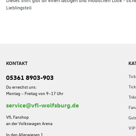
Dieses Shirt gibt dir einen lässigen und modischen Look - siche
Lieblingsteil.
KONTAKT
KA
05361 8903-903
Tick
Du erreichst uns:
Tic
Montag – Freitag von 9–17 Uhr
Trik
service@vfl-wolfsburg.de
Fana
VfL Fanshop
Gut
an der Volkswagen Arena
VIP
In den Allerwiesen 1