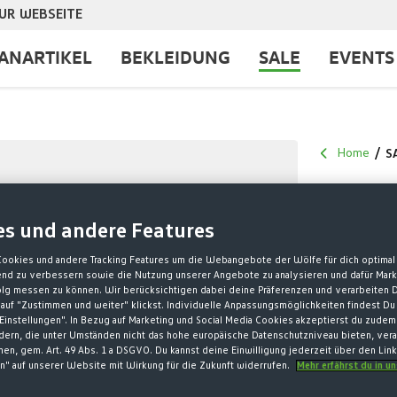
UR WEBSEITE
ANARTIKEL
BEKLEIDUNG
SALE
EVENTS
Home
S
T-SH
es und andere Features
15,00 €*
Cookies und andere Tracking Features um die Webangebote der Wölfe für dich optimal 
fend zu verbessern sowie die Nutzung unserer Angebote zu analysieren und dafür Mar
35,00 € Letzter
olg messen zu können. Wir berücksichtigen dabei deine Präferenzen und verarbeiten D
auf "Zustimmen und weiter" klickst. Individuelle Anpassungsmöglichkeiten findest Du
35,00 € Origina
Einstellungen". In Bezug auf Marketing und Social Media Cookies akzeptierst du zudem
ndern, die unter Umständen nicht das hohe europäische Datenschutzniveau bieten, vera
* Preise inkl. 
en, gem. Art. 49 Abs. 1 a DSGVO. Du kannst deine Einwilligung jederzeit über den Lin
n" auf unserer Website mit Wirkung für die Zukunft widerrufen.
Mehr erfährst du in u
Größe nicht