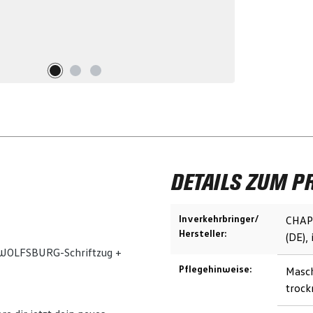
DETAILS ZUM P
Inverkehrbringer/
CHAPS
Hersteller:
(DE),
WOLFSBURG-Schriftzug +
Pflegehinweise:
Masch
trock