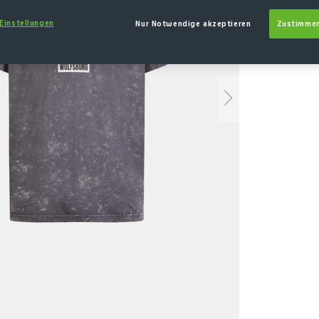
AU
GRÖSSE
 Einstellungen
Nur Notwendige akzeptieren
Zustimmen
XS
S
(Diese Op