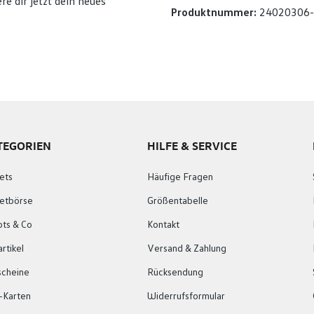
re dir jetzt dein neues
Produktnummer:
24020306
TEGORIEN
HILFE & SERVICE
ets
Häufige Fragen
ketbörse
Größentabelle
ots & Co
Kontakt
rtikel
Versand & Zahlung
scheine
Rücksendung
-Karten
Widerrufsformular