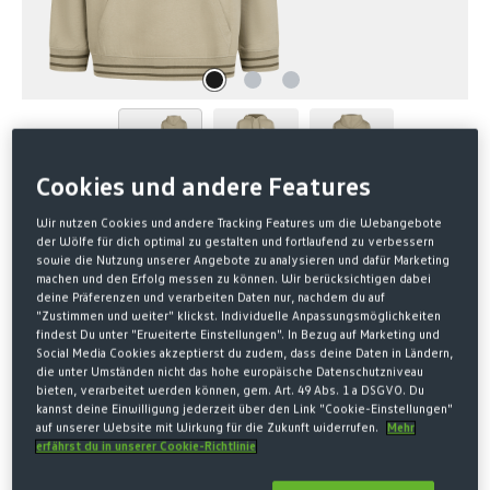
Cookies und andere Features
Wir nutzen Cookies und andere Tracking Features um die Webangebote
Home
SALE
der Wölfe für dich optimal zu gestalten und fortlaufend zu verbessern
sowie die Nutzung unserer Angebote zu analysieren und dafür Marketing
HOODIE FRAUENFUSSBALL B
machen und den Erfolg messen zu können. Wir berücksichtigen dabei
deine Präferenzen und verarbeiten Daten nur, nachdem du auf
EIGE
"Zustimmen und weiter" klickst. Individuelle Anpassungsmöglichkeiten
findest Du unter "Erweiterte Einstellungen". In Bezug auf Marketing und
Social Media Cookies akzeptierst du zudem, dass deine Daten in Ländern,
30,00 €*
die unter Umständen nicht das hohe europäische Datenschutzniveau
bieten, verarbeitet werden können, gem. Art. 49 Abs. 1 a DSGVO. Du
65,00 € Letzter niedrigster Preis
-54%
kannst deine Einwilligung jederzeit über den Link "Cookie-Einstellungen"
auf unserer Website mit Wirkung für die Zukunft widerrufen.
Mehr
65,00 € Originalpreis
erfährst du in unserer Cookie-Richtlinie
* Preise inkl. MwSt. zzgl. Versandkosten