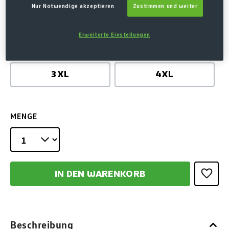
Nur Notwendige akzeptieren
Zustimmen und weiter
AUSWÄHLEN
GRÖSSE
Erweiterte Einstellungen
S
M
L
XL
2XL
(Diese Option ist zurzeit nicht verfügbar.)
(Diese Option ist zurzeit nicht verfügba
(Diese Option ist zurzeit nich
3XL
4XL
MENGE
IN DEN WARENKORB
Beschreibung