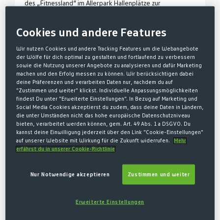
des „Fitnessland“ im Allerpark Hallenplätze zur
Vermietung an Firmensportgruppen, Vereine und private
Gruppen. Die Bezeichnung lautet „VfL-Bolzwerk“.
Cookies und andere Features
Diese „Bolzwerk“-AGB gelten für die Rechtsverhältnisse
zwischen dem Club und den Mietern, Mitspielern oder
Wir nutzen Cookies und andere Tracking Features um die Webangebote
der Wölfe für dich optimal zu gestalten und fortlaufend zu verbessern
Zuschauern („Besucher“), die im Hinblick auf die Nutzung
sowie die Nutzung unserer Angebote zu analysieren und dafür Marketing
des VfL-Bolzwerk oder in diesem Zusammenhang
machen und den Erfolg messen zu können. Wir berücksichtigen dabei
begründet werden.
deine Präferenzen und verarbeiten Daten nur, nachdem du auf
"Zustimmen und weiter" klickst. Individuelle Anpassungsmöglichkeiten
Keine Anwendungen finden diese AGB auf im Rahmen der
findest Du unter "Erweiterte Einstellungen". In Bezug auf Marketing und
VfL Fußballschule durch den Club angebotene
Social Media Cookies akzeptierst du zudem, dass deine Daten in Ländern,
Trainingscamps, Festivals, Erlebnisspieltage,
die unter Umständen nicht das hohe europäische Datenschutzniveau
bieten, verarbeitet werden können, gem. Art. 49 Abs. 1 a DSGVO. Du
Fördertrainings und Trainerschulungen, die in den
kannst deine Einwilligung jederzeit über den Link "Cookie-Einstellungen"
Räumlichkeiten des VfL-Bolzwerk durchgeführt werden.
auf unserer Website mit Wirkung für die Zukunft widerrufen.
Mehr
Dort gelten die AGB der VfL-Fußballschule (Link).
erfährst du in unserer Cookie-Richtlinie
2. ÖFFNUNGSZEITEN
Nur Notwendige akzeptieren
Zustimmen und weiter
Die Öffnungszeiten des VfL-Bolzwerkes können der
Internetseite entnommen werden. Besondere
Erweiterte Einstellungen
Öffnungszeiten gelten nur nach vorheriger Absprache,
mindestens 7 Tage vor dem gewünschten Termin.