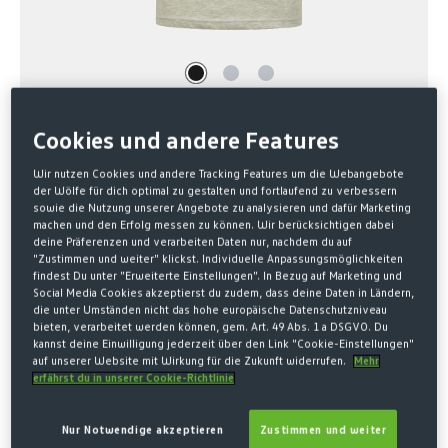
Cookies und andere Features
Wir nutzen Cookies und andere Tracking Features um die Webangebote
der Wölfe für dich optimal zu gestalten und fortlaufend zu verbessern
Home
SALE
sowie die Nutzung unserer Angebote zu analysieren und dafür Marketing
machen und den Erfolg messen zu können. Wir berücksichtigen dabei
deine Präferenzen und verarbeiten Daten nur, nachdem du auf
T-SHIRT LOGODRUCK KIDS
"Zustimmen und weiter" klickst. Individuelle Anpassungsmöglichkeiten
findest Du unter "Erweiterte Einstellungen". In Bezug auf Marketing und
Social Media Cookies akzeptierst du zudem, dass deine Daten in Ländern,
10,00 €*
die unter Umständen nicht das hohe europäische Datenschutzniveau
bieten, verarbeitet werden können, gem. Art. 49 Abs. 1 a DSGVO. Du
15,00 € Letzter niedrigster Preis
-33%
kannst deine Einwilligung jederzeit über den Link "Cookie-Einstellungen"
23,00 € Originalpreis
auf unserer Website mit Wirkung für die Zukunft widerrufen.
Mehr
erfährst du in unserer Cookie-Richtlinie
* Preise inkl. MwSt. zzgl. Versandkosten
Nur Notwendige akzeptieren
Zustimmen und weiter
AUSWÄHLEN