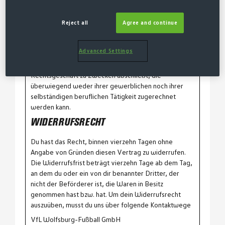
1.06.2026)
Reject all
Agree and continue
WIDERRUFSRECHT FÜR VERBRAUCHER
Advanced Settings
Verbrauchern steht ein gesetzliches Widerrufsrecht
zu. Verbraucher ist jede natürliche Person, die ein
Rechtsgeschäft zu Zwecken abschließt, die
überwiegend weder ihrer gewerblichen noch ihrer
selbständigen beruflichen Tätigkeit zugerechnet
werden kann.
WIDERRUFSRECHT
Du hast das Recht, binnen vierzehn Tagen ohne
Angabe von Gründen diesen Vertrag zu widerrufen.
Die Widerrufsfrist beträgt vierzehn Tage ab dem Tag,
an dem du oder ein von dir benannter Dritter, der
nicht der Beförderer ist, die Waren in Besitz
genommen hast bzw. hat. Um dein Widerrufsrecht
auszuüben, musst du uns über folgende Kontaktwege
VfL Wolfsburg-Fußball GmbH