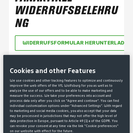
WIDERRUFSBELEHRU
NG
WIDERRUFSFORMULAR HERUNTERLADEN 
ZUM ONLINE-WIDERRUF
Cookies and other Features
We use cookies and other tracking features to optimize and continuously
improve the web offers of the VfL Wolfsburg for you as well as to
analyze the use of our offers and to be able to make marketing and
WIDERRUFSBELEHRUNG
measure the success. We take your preferences into account and
process data only after you click on "Agree and continue". You can find
MERCHANDISING DER
individual customization options under "Advanced Settings". With regard
to marketing and social media cookies, you also accept that your data
may be processed in jurisdictions that may not offer the high level of
VFL WOLFSBURG-
data protection in Europe, pursuant to Article 49 (1) a of the GDPR. You
can revoke your consent at any time via the link "Cookie preferences"
FUSSBALL GMBH (STAND 1
on our website with effect for the future.