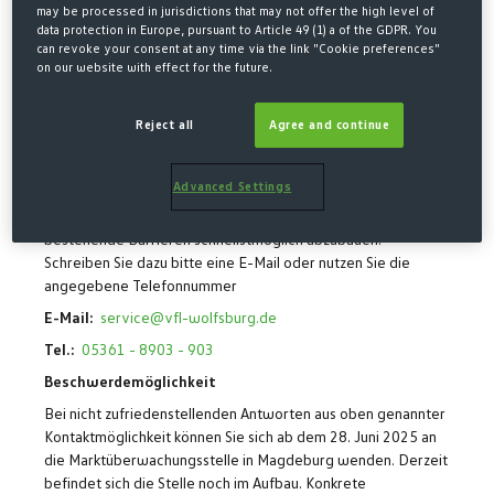
Anforderungen nicht nur zu erfüllen, sondern unseren
may be processed in jurisdictions that may not offer the high level of
Wölfeshop so inklusiv wie möglich zu gestalten.
data protection in Europe, pursuant to Article 49 (1) a of the GDPR. You
can revoke your consent at any time via the link "Cookie preferences"
Auf dieser Seite werden zeitnah alle wichtigen Informationen
on our website with effect for the future.
rund um das Thema Barrierefreiheit im Wölfeshop zu finden
sein – klar, transparent und leicht verständlich.
Reject all
Agree and continue
Kontaktmöglichkeiten für Rückmeldungen zur
Barrierefreiheit
Advanced Settings
Bitte melden Sie sich bei uns, wenn Ihnen Mängel in Bezug
auf die Barrierefreiheit auffallen. Wir bemühen uns,
bestehende Barrieren schnellstmöglich abzubauen.
Schreiben Sie dazu bitte eine E-Mail oder nutzen Sie die
angegebene Telefonnummer
E-Mail:
service@vfl-wolfsburg.de
Tel.:
05361 - 8903 - 903
Beschwerdemöglichkeit
Bei nicht zufriedenstellenden Antworten aus oben genannter
Kontaktmöglichkeit können Sie sich ab dem 28. Juni 2025 an
die Marktüberwachungsstelle in Magdeburg wenden. Derzeit
befindet sich die Stelle noch im Aufbau. Konkrete