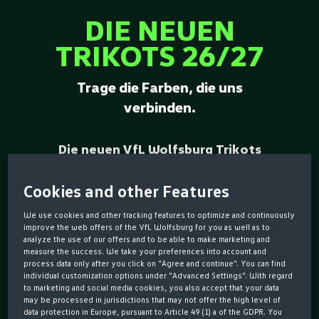
DIE NEUEN
TRIKOTS 26/27
Trage die Farben, die uns
verbinden.
Die neuen VfL Wolfsburg Trikots
vereinen modernes Design,
Cookies and other Features
hochwertige Materialien und die
We use cookies and other tracking features to optimize and continuously
Leidenschaft für Grün-Weiß. Ob im
improve the web offers of the VfL Wolfsburg for you as well as to
Stadion, beim Training oder im
analyze the use of our offers and to be able to make marketing and
measure the success. We take your preferences into account and
Alltag – mit den aktuellen Jerseys
process data only after you click on "Agree and continue". You can find
individual customization options under "Advanced Settings". With regard
zeigst du deine Verbundenheit zu
to marketing and social media cookies, you also accept that your data
may be processed in jurisdictions that may not offer the high level of
den Wölfen und unterstützt dein
data protection in Europe, pursuant to Article 49 (1) a of the GDPR. You