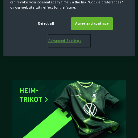
can revoke your consent at any time via the link "Cookie preferences"
Team in jedem Moment. Entdecke
on our website with effect for the future.
jetzt die neuen Heim- und
Reject all
Agree and continue
Auswärtstrikots mit Zinnenwappen
auf der Brust und finde deinen
Advanced Settings
Favoriten für die Saison.